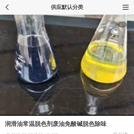
供应默认分类
1/1
润滑油常温脱色剂废油免酸碱脱色除味