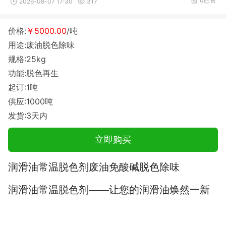
0已售
2026-08-07 17:30
317
价格:
￥5000.00
/吨
用途:废油脱色除味
规格:25kg
功能:脱色再生
起订:1吨
供应:1000吨
发货:3天内
立即购买
润滑油常温脱色剂
废油免酸碱脱色除味
润滑油常温脱色剂
——
让您的润滑油焕然一新