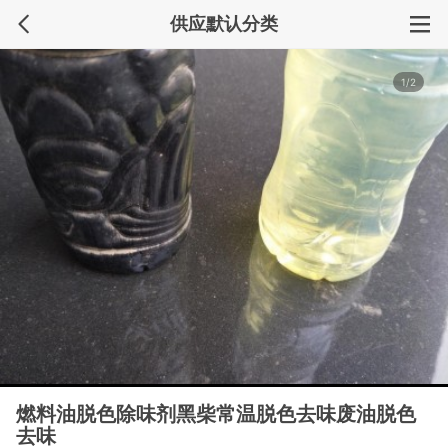
供应默认分类
1/2
燃料油脱色除味剂黑柴常温脱色去味废油脱色
去味