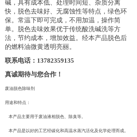
碱，具有成本低、处理时间短、杂质分离
快，脱色去味
好
、无腐蚀性等特点，绿色环
保。常温下即可完成，
不用加温
，操作简
单。脱色去味效果优于传统酸洗碱洗等方
法，节约成本，
增加
效益。经本产品脱色后
的燃料油微黄透明亮丽。
联系电话：
13782359135
真诚期待与您合作！
废油脱色除味剂
用途和特点：
本产品主要用于废油液相脱色、除臭等。
本产品是以
好
的工艺经碳化和高温水蒸汽活化及化学处理而成。