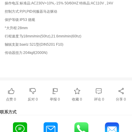
操作电压:标准品:AC230V+10%,-15% 50/60HZ 特殊品:AC110V , 24V
控制方式:P,PI,PID伺服器马达驱动
保护等级:IP53 德规
*大升程:28mm
行程速度:Ty18mm/min(50hz),21.6mm/min(60hz)
轴轭支架:baelz S21型(DIN5201 F10)
传动器扭力:204kgf(2000N)
点赞
0
反对
0
举报 0
收藏 0
评论
0
分享
0
联系方式