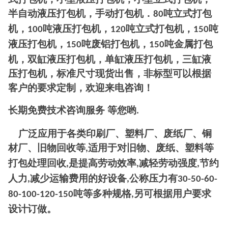
半自动液压打包机，手动打包机．
吨立式打包
80
机，
吨液压打包机，
吨立式打包机，
吨
100
120
150
液压打包机，
吨废铝打包机，
吨金属打包
150
150
机，双缸液压打包机，单缸液压打包机，三缸液
压打包机，标准尺寸现货出售，非标型可以根据
客户的要求定制，欢迎来电咨询！
长期免费技术咨询服务
等您哟
.
广泛应用于各类印刷厂、塑料厂、废纸厂、铜
材厂、旧物回收等
适用于对旧物、废纸、塑料等
,
打包处理回收
是提高劳动效率
减轻劳动强度
节约
,
,
,
人力
减少运输费用的好设备
公称压力有
,
,
30-50-60-
吨等多种规格
另可根据用户要求
80-100-120-150
,
设计订做。