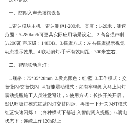
一、防闯入声光摇旗设备：
1.
雷达模块主机：雷达测距1-200米、宽度：1-20米，测速
范围：5-280km/h可更具实际应用场景设定。 2.高音强声喇
叭200瓦 声压级：148DB。3.摇旗方式：左右摇旗提示视觉
动态提示效果。4.联动肩灯/手环有效间距：300米左右。
二、智能联动肩灯：
1.
规格：75*35*28mm 2.发光颜色：红/蓝 3.工作模式：交
替慢闪/交替快闪 4.智能震动模式：如有车辆闯入马上闪灯
震动提醒施工人员注意避让，5.使用方式：长按开关开启，
默认呼吸灯模式红蓝闪灯交替闪烁。再按一下开关闪灯模式
红蓝快速闪烁！（各种模式下都进 入智能闯入提醒）6.满电
状态下：连续工作120h以上