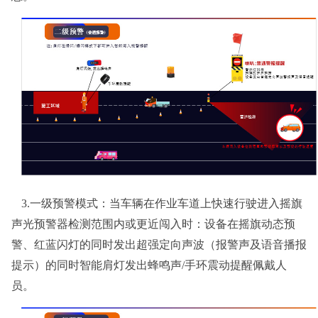
3.
一级预警模式：当车辆在作业车道上快速行驶进入摇旗
声光预警器检测范围内或更近闯入时：设备在摇旗动态预
警、红蓝闪灯的同时发出超强定向声波（报警声及语音播报
提示）的同时智能肩灯发出蜂鸣声/手环震动提醒佩戴人
员。