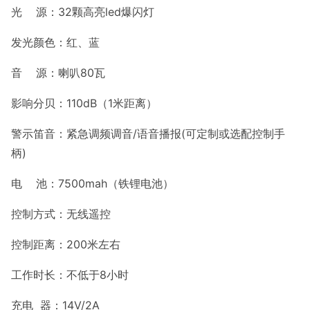
光 源：32颗高亮led爆闪灯
发光颜色：红、蓝
音 源：喇叭80瓦
影响分贝：110dB（1米距离）
警示笛音：紧急调频调音/语音播报(可定制或选配控制手
柄)
电 池：7500mah（铁锂电池）
控制方式：无线遥控
控制距离：200米左右
工作时长：不低于8小时
充电 器：14V/2A